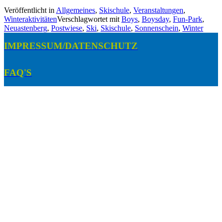
Gelungener
Veröffentlicht in
Allgemeines
,
Skischule
,
Veranstaltungen
,
Boysday
Winteraktivitäten
Verschlagwortet mit
Boys
,
Boysday
,
Fun-Park
,
2024
Neuastenberg
,
Postwiese
,
Ski
,
Skischule
,
Sonnenschein
,
Winter
für
die
IMPRESSUM/DATENSCHUTZ
Jungs
des
Skiclubs
FAQ'S
im
Skigebiet
Neuastenberg