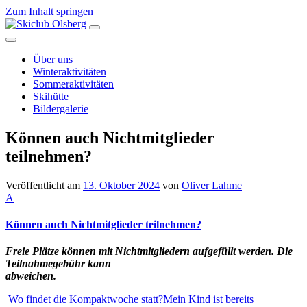
Zum Inhalt springen
Hauptnavigation
Über uns
Winteraktivitäten
Sommeraktivitäten
Skihütte
Bildergalerie
Können auch Nichtmitglieder
teilnehmen?
Veröffentlicht am
13. Oktober 2024
von
Oliver Lahme
A
Können auch Nichtmitglieder teilnehmen?
Freie Plätze können mit Nichtmitgliedern aufgefüllt werden. Die
Teilnahmegebühr kann
abweichen.
Beitragsnavigation
Wo findet die Kompaktwoche statt?
Mein Kind ist bereits