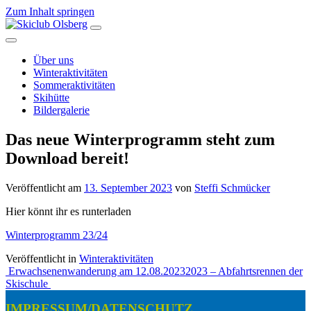
Zum Inhalt springen
Hauptnavigation
Über uns
Winteraktivitäten
Sommeraktivitäten
Skihütte
Bildergalerie
Das neue Winterprogramm steht zum
Download bereit!
Veröffentlicht am
13. September 2023
von
Steffi Schmücker
Hier könnt ihr es runterladen
Winterprogramm 23/24
Veröffentlicht in
Winteraktivitäten
Beitragsnavigation
Erwachsenenwanderung am 12.08.2023
2023 – Abfahrtsrennen der
Skischule
IMPRESSUM/DATENSCHUTZ