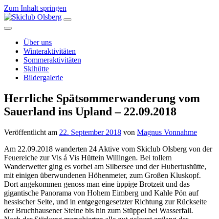
Zum Inhalt springen
Hauptnavigation
Über uns
Winteraktivitäten
Sommeraktivitäten
Skihütte
Bildergalerie
Herrliche Spätsommerwanderung vom
Sauerland ins Upland – 22.09.2018
Veröffentlicht am
22. September 2018
von
Magnus Vonnahme
Am 22.09.2018 wanderten 24 Aktive vom Skiclub Olsberg von der
Feuereiche zur Vis á Vis Hüttein Willingen. Bei tollem
Wanderwetter ging es vorbei am Silbersee und der Hubertushütte,
mit einigen überwundenen Höhenmeter, zum Großen Kluskopf.
Dort angekommen genoss man eine üppige Brotzeit und das
gigantische Panorama von Hohem Eimberg und Kahle Pön auf
hessischer Seite, und in entgegengesetzter Richtung zur Rückseite
der Bruchhausener Steine bis hin zum Stüppel bei Wasserfall.