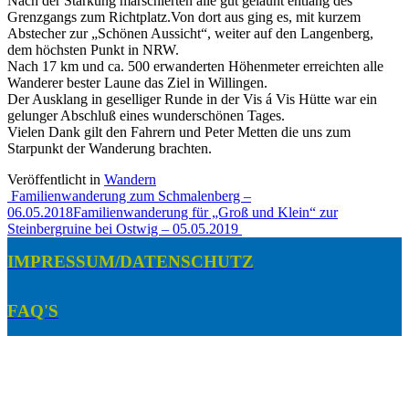
Nach der Stärkung marschierten alle gut gelaunt entlang des
Grenzgangs zum Richtplatz.Von dort aus ging es, mit kurzem
Abstecher zur „Schönen Aussicht“, weiter auf den Langenberg,
dem höchsten Punkt in NRW.
Nach 17 km und ca. 500 erwanderten Höhenmeter erreichten alle
Wanderer bester Laune das Ziel in Willingen.
Der Ausklang in geselliger Runde in der Vis á Vis Hütte war ein
gelunger Abschluß eines wunderschönen Tages.
Vielen Dank gilt den Fahrern und Peter Metten die uns zum
Starpunkt der Wanderung brachten.
Veröffentlicht in
Wandern
Beitragsnavigation
Familienwanderung zum Schmalenberg –
06.05.2018
Familienwanderung für „Groß und Klein“ zur
Steinbergruine bei Ostwig – 05.05.2019
IMPRESSUM/DATENSCHUTZ
FAQ'S