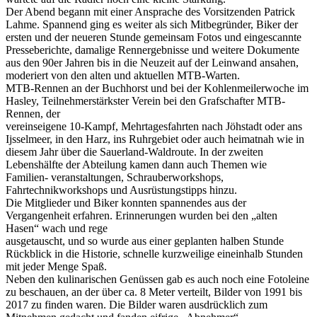
Der Abend begann mit einer Ansprache des Vorsitzenden Patrick
Lahme. Spannend ging es weiter als sich Mitbegründer, Biker der
ersten und der neueren Stunde gemeinsam Fotos und eingescannte
Presseberichte, damalige Rennergebnisse und weitere Dokumente
aus den 90er Jahren bis in die Neuzeit auf der Leinwand ansahen,
moderiert von den alten und aktuellen MTB-Warten.
MTB-Rennen an der Buchhorst und bei der Kohlenmeilerwoche im
Hasley, Teilnehmerstärkster Verein bei den Grafschafter MTB-
Rennen, der
vereinseigene 10-Kampf, Mehrtagesfahrten nach Jöhstadt oder ans
Ijsselmeer, in den Harz, ins Ruhrgebiet oder auch heimatnah wie in
diesem Jahr über die Sauerland-Waldroute. In der zweiten
Lebenshälfte der Abteilung kamen dann auch Themen wie
Familien- veranstaltungen, Schrauberworkshops,
Fahrtechnikworkshops und Ausrüstungstipps hinzu.
Die Mitglieder und Biker konnten spannendes aus der
Vergangenheit erfahren. Erinnerungen wurden bei den „alten
Hasen“ wach und rege
ausgetauscht, und so wurde aus einer geplanten halben Stunde
Rückblick in die Historie, schnelle kurzweilige eineinhalb Stunden
mit jeder Menge Spaß.
Neben den kulinarischen Genüssen gab es auch noch eine Fotoleine
zu beschauen, an der über ca. 8 Meter verteilt, Bilder von 1991 bis
2017 zu finden waren. Die Bilder waren ausdrücklich zum