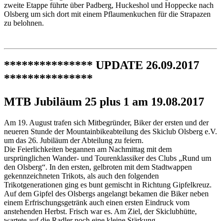
zweite Etappe führte über Padberg, Huckeshol und Hoppecke nach
Olsberg um sich dort mit einem Pflaumenkuchen für die Strapazen
zu belohnen.
*************** UPDATE 26.09.2017
***************
MTB Jubiläum 25 plus 1 am 19.08.2017
Am 19. August trafen sich Mitbegründer, Biker der ersten und der
neueren Stunde der Mountainbikeabteilung des Skiclub Olsberg e.V.
um das 26. Jubiläum der Abteilung zu feiern.
Die Feierlichkeiten begannen am Nachmittag mit dem
ursprünglichen Wander- und Tourenklassiker des Clubs „Rund um
den Olsberg“. In den ersten, gelbroten mit dem Stadtwappen
gekennzeichneten Trikots, als auch den folgenden
Trikotgenerationen ging es bunt gemischt in Richtung Gipfelkreuz.
Auf dem Gipfel des Olsbergs angelangt bekamen die Biker neben
einem Erfrischungsgetränk auch einen ersten Eindruck vom
anstehenden Herbst. Frisch war es. Am Ziel, der Skiclubhütte,
wartete auf die Radler noch eine kleine Stärkung.